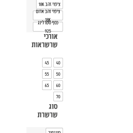
ציפוי זהב 18K
ציפוי זהב אדום
18K
כסף סטרלינג
925
אורכי
שרשראות
45
40
55
50
65
60
70
סוג
שרשרת
סינגפור