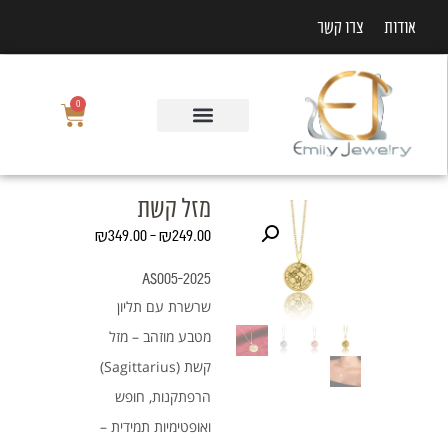
אודות
צרו קשר
0
מזל קשת
₪
349.00
–
₪
249.00
AS005-2025
שרשרת עם תליון
מטבע מוזהב – מזל
קשת (Sagittarius)
הרפתקנות, חופש
ואופטימיות תמידית –